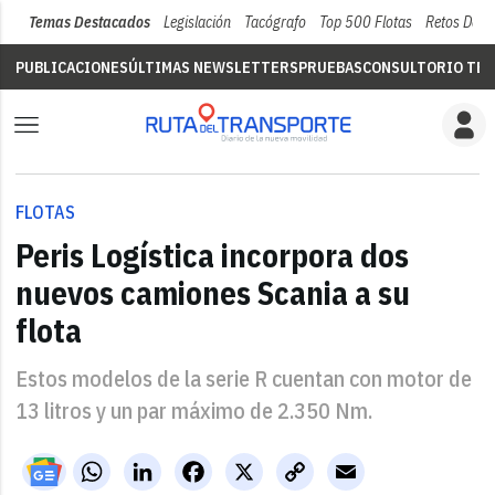
Temas Destacados
Legislación
Tacógrafo
Top 500 Flotas
Retos Del 
PUBLICACIONES
ÚLTIMAS NEWSLETTERS
PRUEBAS
CONSULTORIO TÉC
FLOTAS
Peris Logística incorpora dos
nuevos camiones Scania a su
flota
Estos modelos de la serie R cuentan con motor de
13 litros y un par máximo de 2.350 Nm.
WhatsApp
LinkedIn
Facebook
X
Copy
Email
Link