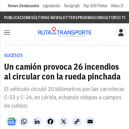
Temas Destacados
Legislación
Tacógrafo
Top 500 Flotas
Retos Del 
PUBLICACIONES
ÚLTIMAS NEWSLETTERS
PRUEBAS
CONSULTORIO TÉC
SUCESOS
Un camión provoca 26 incendios
al circular con la rueda pinchada
El vehículo circuló 20 kilómetros por las carreteras
C-53 y C-26, en Lérida, echando chispas a campos
de cultivo.
WhatsApp
LinkedIn
Facebook
X
Copy
Email
Link