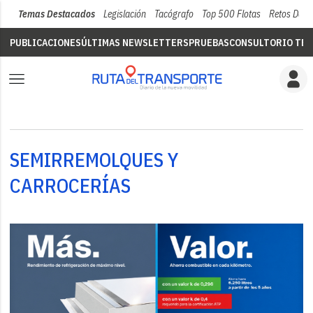
Temas Destacados
Legislación
Tacógrafo
Top 500 Flotas
Retos Del 
PUBLICACIONES
ÚLTIMAS NEWSLETTERS
PRUEBAS
CONSULTORIO TÉC
SEMIRREMOLQUES Y
CARROCERÍAS