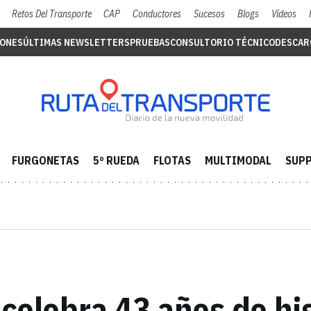
Retos Del Transporte
CAP
Conductores
Sucesos
Blogs
Vídeos
IONES
ÚLTIMAS NEWSLETTERS
PRUEBAS
CONSULTORIO TÉCNICO
DESCAR
FURGONETAS
5º RUEDA
FLOTAS
MULTIMODAL
SUPP
celebra 43 años de his