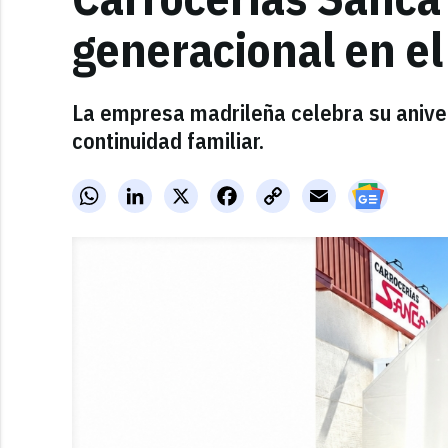
generacional en el
La empresa madrileña celebra su aniver
continuidad familiar.
WhatsApp
LinkedIn
X
Facebook
Copy
Email
Link