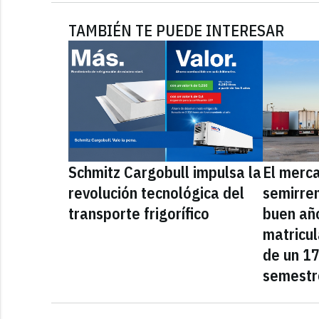
TAMBIÉN TE PUEDE INTERESAR
Schmitz Cargobull impulsa la
El merc
revolución tecnológica del
semirre
transporte frigorífico
buen año
matricu
de un 1
semestr