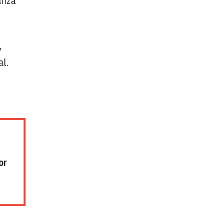
anza
,
al.
or