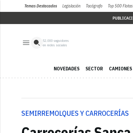
Temas Destacados
Legislación
Tacógrafo
Top 500 Flotas
PUBLICAC
52,000
seguidores
en redes sociales
NOVEDADES
SECTOR
CAMIONES
SEMIRREMOLQUES Y CARROCERÍAS
Carrocerías Sanca 