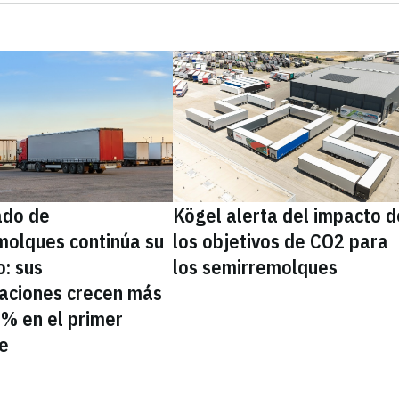
ado de
Kögel alerta del impacto d
molques continúa su
los objetivos de CO2 para
: sus
los semirremolques
laciones crecen más
7% en el primer
e