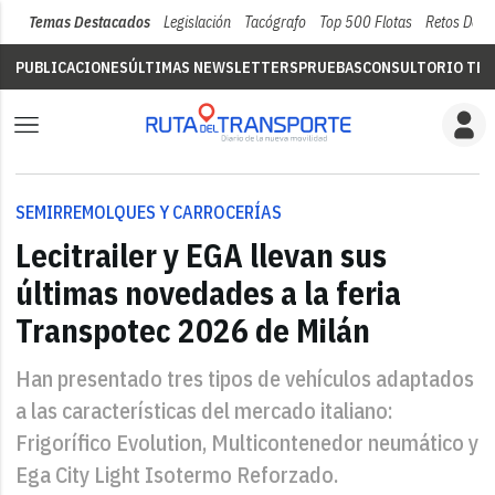
Temas Destacados
Legislación
Tacógrafo
Top 500 Flotas
Retos Del 
PUBLICACIONES
ÚLTIMAS NEWSLETTERS
PRUEBAS
CONSULTORIO TÉC
SEMIRREMOLQUES Y CARROCERÍAS
Lecitrailer y EGA llevan sus
últimas novedades a la feria
Transpotec 2026 de Milán
Han presentado tres tipos de vehículos adaptados
a las características del mercado italiano:
Frigorífico Evolution, Multicontenedor neumático y
Ega City Light Isotermo Reforzado.