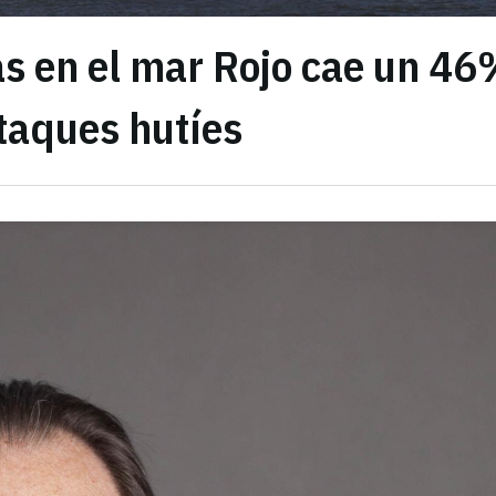
as en el mar Rojo cae un 4
ataques hutíes