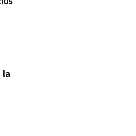
cios
 la