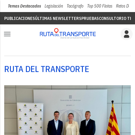
Temas Destacados
Legislación
Tacógrafo
Top 500 Flotas
Retos Del 
PUBLICACIONES
ÚLTIMAS NEWSLETTERS
PRUEBAS
CONSULTORIO TÉC
RUTA DEL TRANSPORTE