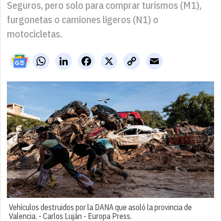
Seguros, pero solo para comprar turismos (M1),
furgonetas o camiones ligeros (N1) o
motocicletas.
WhatsApp
LinkedIn
Facebook
X
Copy
Email
Link
Vehículos destruidos por la DANA que asoló la provincia de
Valencia. -
Carlos Luján - Europa Press.