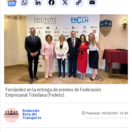
WhatsApp
LinkedIn
Facebook
X
Copy
Email
Link
Fernández en la entrega de premios de Federación
Empresarial Toledana (Fedeto).
Redacción
Publicado: 09/10/2023 ·
11:40
Ruta del
Transporte
Actualizado: 09/10/2023 · 11:40