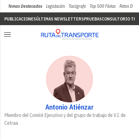
Temas Destacados
Legislación
Tacógrafo
Top 500 Flotas
Retos Del 
PUBLICACIONES
ÚLTIMAS NEWSLETTERS
PRUEBAS
CONSULTORIO TÉC
Antonio Atiénzar
Miembro del Comité Ejecutivo y del grupo de trabajo de V.I. de
Cetraa