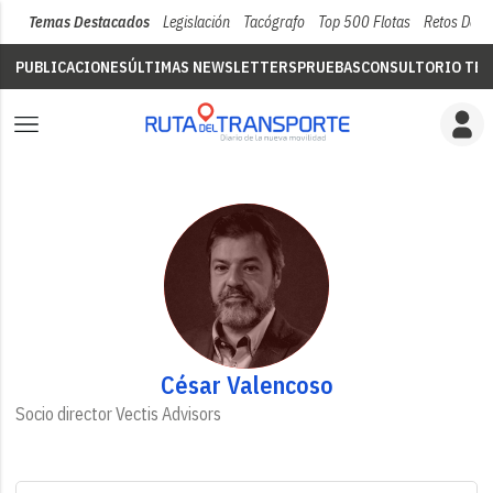
Temas Destacados
Legislación
Tacógrafo
Top 500 Flotas
Retos Del 
PUBLICACIONES
ÚLTIMAS NEWSLETTERS
PRUEBAS
CONSULTORIO TÉC
César Valencoso
Socio director Vectis Advisors