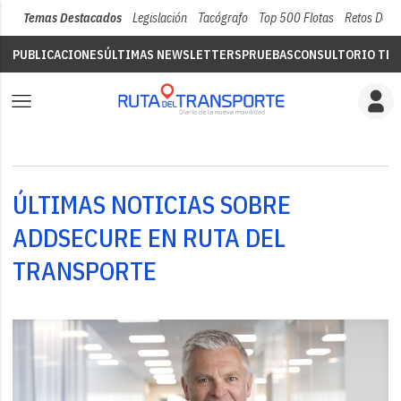
Temas Destacados
Legislación
Tacógrafo
Top 500 Flotas
Retos Del 
PUBLICACIONES
ÚLTIMAS NEWSLETTERS
PRUEBAS
CONSULTORIO TÉC
ÚLTIMAS NOTICIAS SOBRE
ADDSECURE EN RUTA DEL
TRANSPORTE