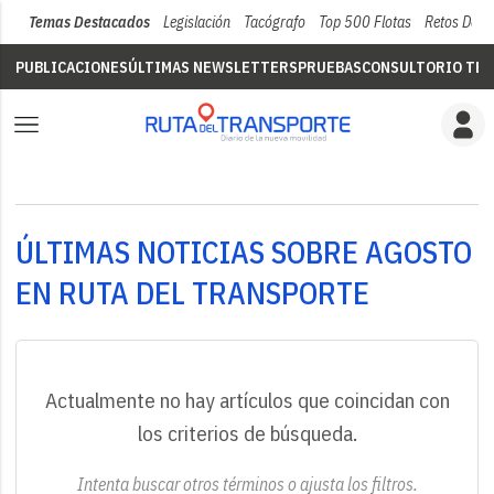
Temas Destacados
Legislación
Tacógrafo
Top 500 Flotas
Retos Del 
PUBLICACIONES
ÚLTIMAS NEWSLETTERS
PRUEBAS
CONSULTORIO TÉC
ÚLTIMAS NOTICIAS SOBRE AGOSTO
EN RUTA DEL TRANSPORTE
Actualmente no hay artículos que coincidan con
los criterios de búsqueda.
Intenta buscar otros términos o ajusta los filtros.