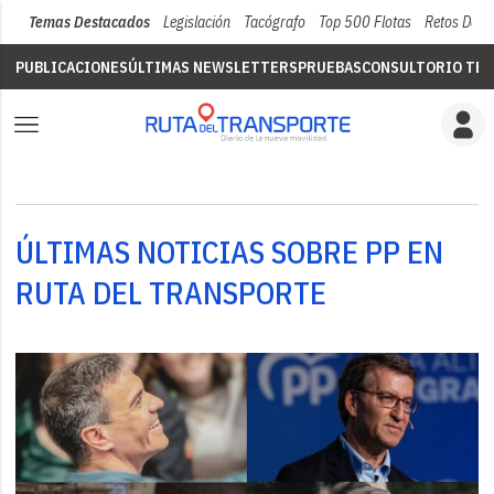
Temas Destacados
Legislación
Tacógrafo
Top 500 Flotas
Retos Del 
PUBLICACIONES
ÚLTIMAS NEWSLETTERS
PRUEBAS
CONSULTORIO TÉC
ÚLTIMAS NOTICIAS SOBRE PP EN
RUTA DEL TRANSPORTE