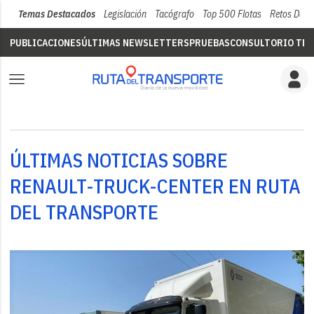
Temas Destacados
Legislación
Tacógrafo
Top 500 Flotas
Retos Del 
PUBLICACIONES
ÚLTIMAS NEWSLETTERS
PRUEBAS
CONSULTORIO TÉC
ÚLTIMAS NOTICIAS SOBRE
RENAULT-TRUCK-CENTER EN RUTA
DEL TRANSPORTE