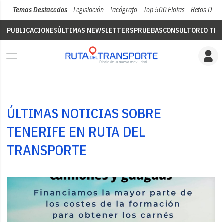
Temas Destacados
Legislación
Tacógrafo
Top 500 Flotas
Retos Del 
PUBLICACIONES
ÚLTIMAS NEWSLETTERS
PRUEBAS
CONSULTORIO TÉC
ÚLTIMAS NOTICIAS SOBRE
TENERIFE EN RUTA DEL
TRANSPORTE