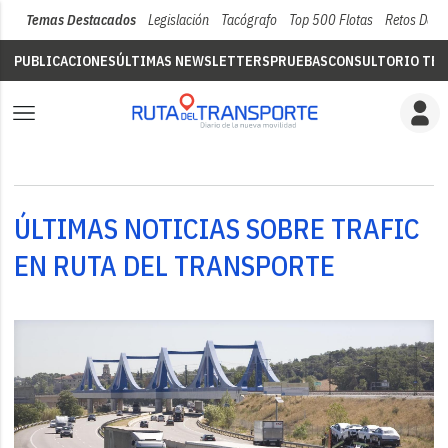
Temas Destacados
Legislación
Tacógrafo
Top 500 Flotas
Retos Del 
PUBLICACIONES
ÚLTIMAS NEWSLETTERS
PRUEBAS
CONSULTORIO TÉC
ÚLTIMAS NOTICIAS SOBRE TRAFIC
EN RUTA DEL TRANSPORTE