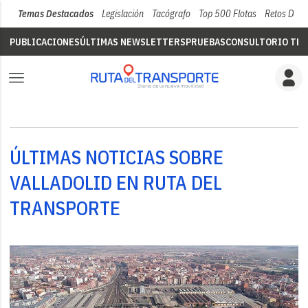
Temas Destacados
Legislación
Tacógrafo
Top 500 Flotas
Retos Del 
PUBLICACIONES
ÚLTIMAS NEWSLETTERS
PRUEBAS
CONSULTORIO TÉC
ÚLTIMAS NOTICIAS SOBRE
VALLADOLID EN RUTA DEL
TRANSPORTE