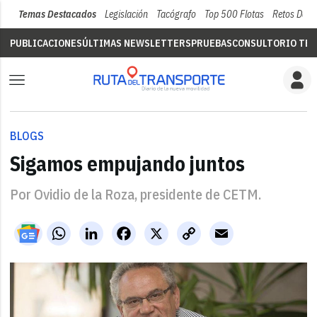
Temas Destacados
Legislación
Tacógrafo
Top 500 Flotas
Retos Del 
PUBLICACIONES
ÚLTIMAS NEWSLETTERS
PRUEBAS
CONSULTORIO TÉC
BLOGS
Sigamos empujando juntos
Por Ovidio de la Roza, presidente de CETM.
WhatsApp
LinkedIn
Facebook
X
Copy
Email
Link