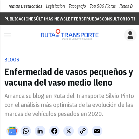
Temas Destacados
Legislación
Tacógrafo
Top 500 Flotas
Retos Del 
PUBLICACIONES
ÚLTIMAS NEWSLETTERS
PRUEBAS
CONSULTORIO TÉC
BLOGS
Enfermedad de vasos pequeños y
vacuna del vaso medio lleno
Arranca su blog en Ruta del Transporte Silvio Pinto
con el análisis más optimista de la evolución de las
marcas de vehículos pesados en 2020.
WhatsApp
LinkedIn
Facebook
X
Copy
Email
Link