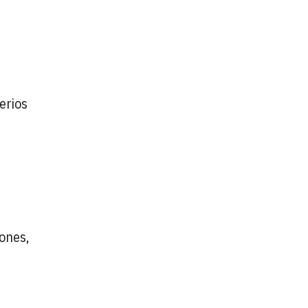
n
erios
s
iones,