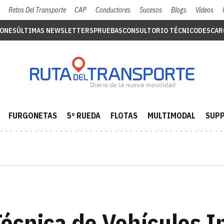
Retos Del Transporte
CAP
Conductores
Sucesos
Blogs
Vídeos
IONES
ÚLTIMAS NEWSLETTERS
PRUEBAS
CONSULTORIO TÉCNICO
DESCAR
FURGONETAS
5º RUEDA
FLOTAS
MULTIMODAL
SUPP
écnica de Vehículos I