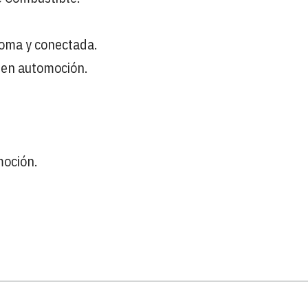
noma y conectada.
 en automoción.
moción.