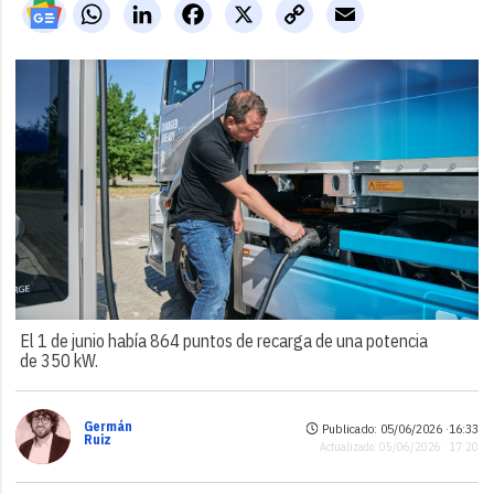
WhatsApp
LinkedIn
Facebook
X
Copy
Email
Link
El 1 de junio había 864 puntos de recarga de una potencia
de 350 kW.
Germán
Publicado: 05/06/2026 ·
16:33
Ruiz
Actualizado: 05/06/2026 · 17:20