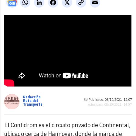
WhatsApp
LinkedIn
Facebook
X
Copy
Email
Link
Redacción
Publicado: 08/10/2021 ·
14:07
Ruta del
Transporte
Actualizado: 08/10/2021 · 14:07
El Contidrom es el circuito privado de Continental,
ubicado cerca de Hannover, donde la marca de