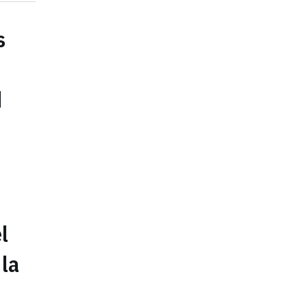
s
d
l
 la