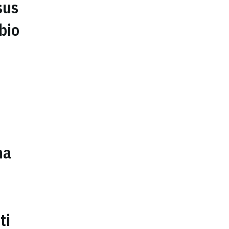
sus
bio
ma
ti