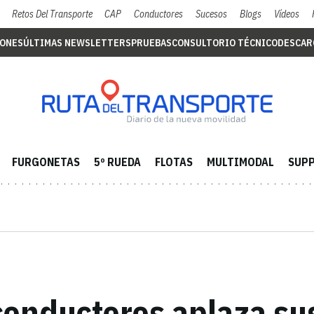
Retos Del Transporte
CAP
Conductores
Sucesos
Blogs
Vídeos
IONES
ÚLTIMAS NEWSLETTERS
PRUEBAS
CONSULTORIO TÉCNICO
DESCAR
FURGONETAS
5º RUEDA
FLOTAS
MULTIMODAL
SUPP
onductores aplaza sus 