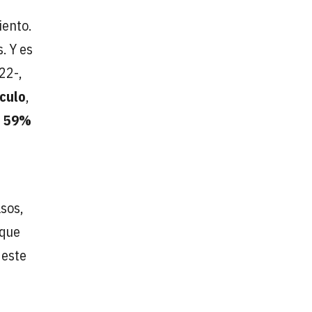
iento.
. Y es
22-,
ículo
,
l
59%
sos,
 que
 este