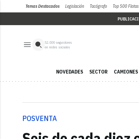
Temas Destacados
Legislación
Tacógrafo
Top 500 Flotas
PUBLICAC
52,000
seguidores
en redes sociales
NOVEDADES
SECTOR
CAMIONES
POSVENTA
Seis de cada diez c