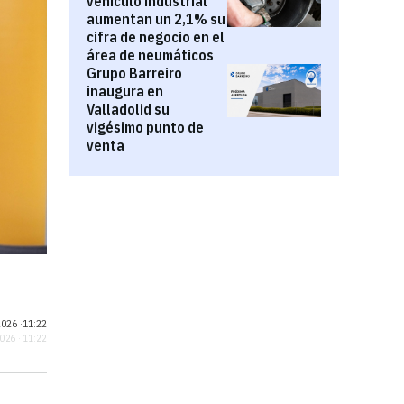
vehículo industrial
aumentan un 2,1% su
cifra de negocio en el
área de neumáticos
Grupo Barreiro
inaugura en
Valladolid su
vigésimo punto de
venta
026 ·
11:22
2026 · 11:22