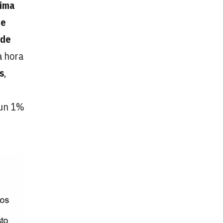
lima
de
 de
a hora
s
,
 un 1%