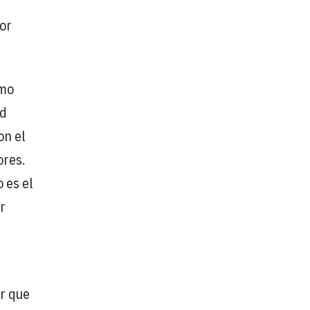
or
omo
ad
on el
ores.
 es el
r
r que