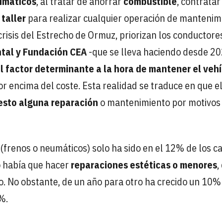
umáticos
, al tratar de ahorrar
combustible
, contratar
 taller
para realizar cualquier operación de mantenim
 crisis del Estrecho de Ormuz, priorizan los conductores
ntal y Fundación CEA
-que se lleva haciendo desde 20
el factor determinante a la hora de mantener el veh
or encima del coste. Esta realidad se traduce en que e
esto alguna reparación
o mantenimiento por motivos
(frenos o neumáticos) solo ha sido en el 12% de los ca
o había que hacer
reparaciones estéticas o menores
,
do. No obstante, de un año para otro ha crecido un 10%
%.