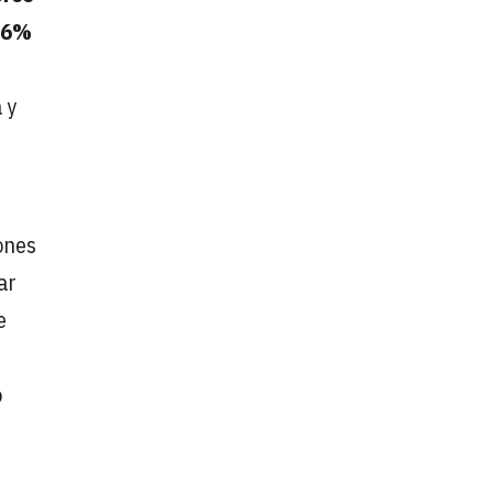
36%
 y
ones
ar
e
o