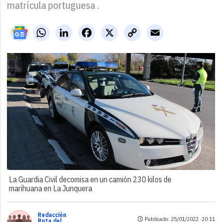
matrícula portuguesa .
WhatsApp
LinkedIn
Facebook
X
Copy
Email
Link
La Guardia Civil decomisa en un camión 230 kilos de
marihuana en La Junquera
Redacción
Publicado: 25/01/2022 ·
20:11
Ruta del