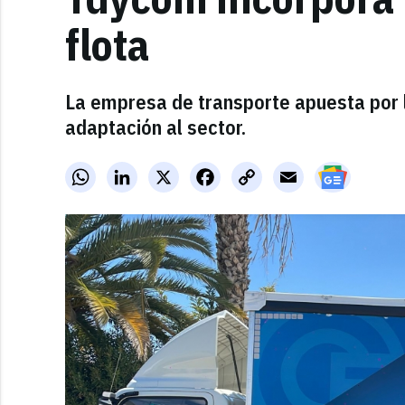
flota
La empresa de transporte apuesta por l
adaptación al sector.
WhatsApp
LinkedIn
X
Facebook
Copy
Email
Link