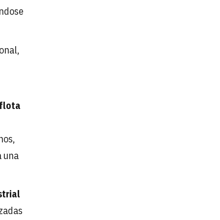
ándose
onal,
flota
nos,
a una
trial
ozadas