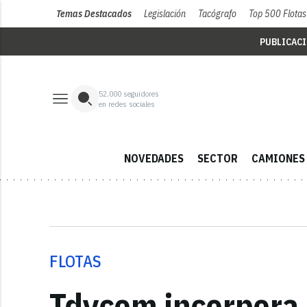
Temas Destacados
Legislación
Tacógrafo
Top 500 Flotas
PUBLICAC
52,000
seguidores
en redes sociales
NOVEDADES
SECTOR
CAMIONES
FLOTAS
Tdycom incorpora d