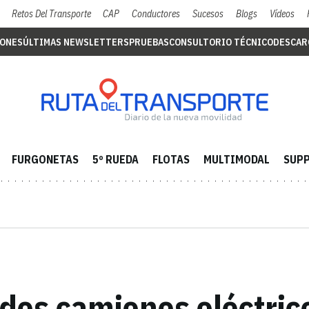
Retos Del Transporte
CAP
Conductores
Sucesos
Blogs
Vídeos
IONES
ÚLTIMAS NEWSLETTERS
PRUEBAS
CONSULTORIO TÉCNICO
DESCAR
FURGONETAS
5º RUEDA
FLOTAS
MULTIMODAL
SUPP
os camiones eléctrico