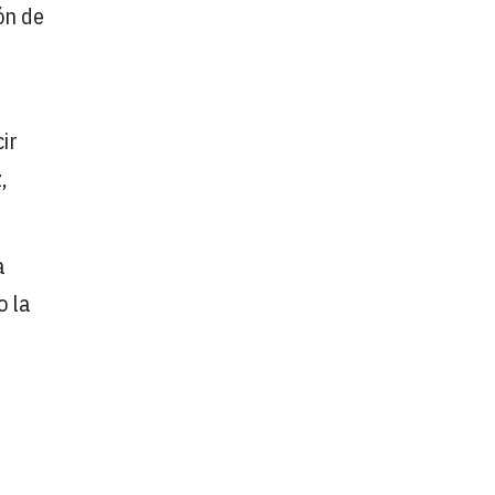
ón de
ir
,
a
o la