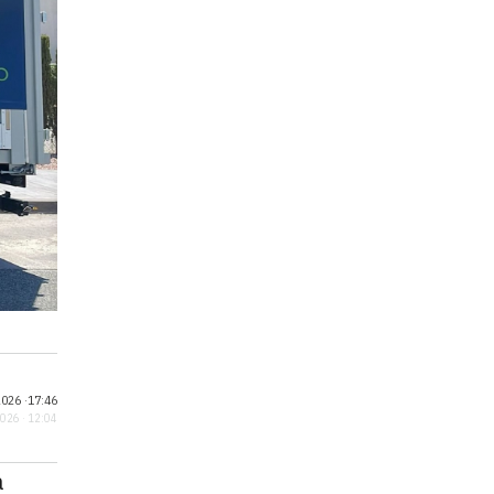
026 ·
17:46
2026 · 12:04
a