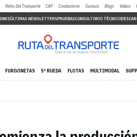
Retos Del Transporte
CAP
Conductores
Sucesos
Blogs
Vídeos
IONES
ÚLTIMAS NEWSLETTERS
PRUEBAS
CONSULTORIO TÉCNICO
DESCAR
FURGONETAS
5º RUEDA
FLOTAS
MULTIMODAL
SUPP
comienza la producció