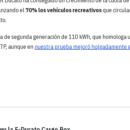
 el Ducato ha conseguido un crecimiento de la cuota de
anzando el
70% los vehículos recreativos
que circula
to.
ría de segunda generación de 110 kWh, que homologa 
LTP, aunque en
nuestra prueba mejoró holgadamente 
ver la E-Ducato Cargo Box