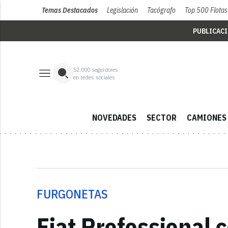
Temas Destacados
Legislación
Tacógrafo
Top 500 Flotas
PUBLICAC
52,000
seguidores
en redes sociales
NOVEDADES
SECTOR
CAMIONES
FURGONETAS
Fiat Professional 