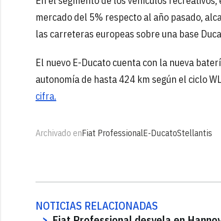
En el segmento de los vehículos recreativos,
mercado del 5% respecto al año pasado, alc
las carreteras europeas sobre una base Duca
El nuevo E-Ducato cuenta con la nueva bate
autonomía de hasta 424 km según el ciclo W
cifra.
Archivado en
Fiat Professional
E-Ducato
Stellantis
NOTICIAS RELACIONADAS
Fiat Professional desvela en Hanno