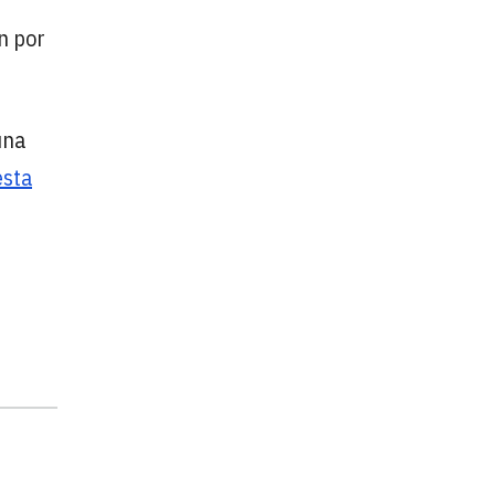
n por
una
esta