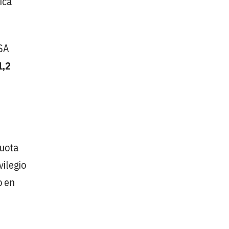
ica
PSA
1,2
cuota
vilegio
o en