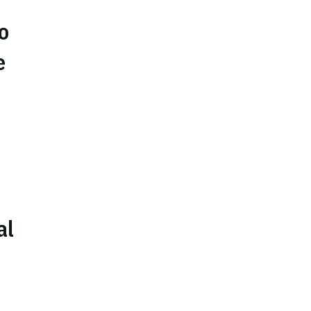
o
e
al