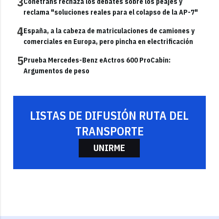
3
Conetrans rechaza los debates sobre los peajes y
reclama "soluciones reales para el colapso de la AP-7"
4
España, a la cabeza de matriculaciones de camiones y
comerciales en Europa, pero pincha en electrificación
5
Prueba Mercedes-Benz eActros 600 ProCabin:
Argumentos de peso
LISTAS DE DIFUSIÓN RUTA DEL
TRANSPORTE
UNIRME