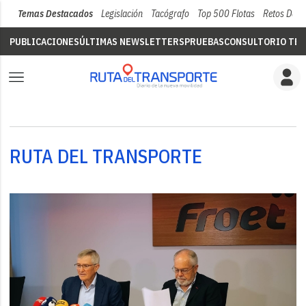
Temas Destacados
Legislación
Tacógrafo
Top 500 Flotas
Retos Del 
PUBLICACIONES
ÚLTIMAS NEWSLETTERS
PRUEBAS
CONSULTORIO TÉC
RUTA DEL TRANSPORTE