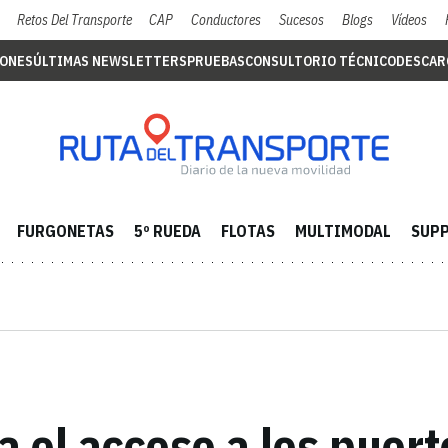
Retos Del Transporte
CAP
Conductores
Sucesos
Blogs
Vídeos
IONES
ÚLTIMAS NEWSLETTERS
PRUEBAS
CONSULTORIO TÉCNICO
DESCAR
FURGONETAS
5º RUEDA
FLOTAS
MULTIMODAL
SUPP
 el acceso a los puert