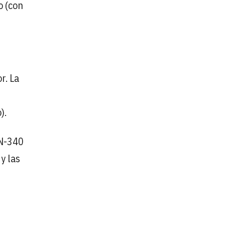
o (con
r. La
).
 N-340
y las