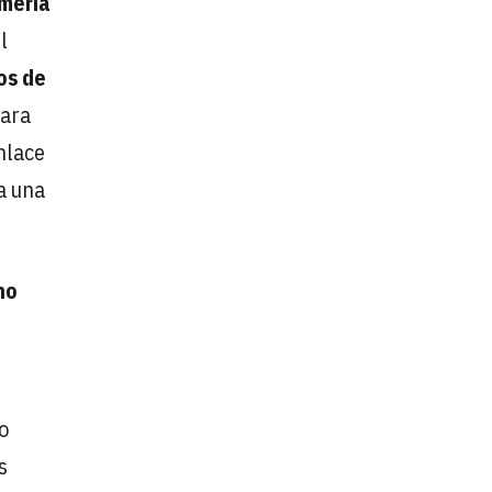
lmería
l
os de
para
nlace
a una
no
o
s