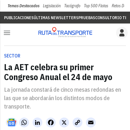
Temas Destacados
Legislación
Tacógrafo
Top 500 Flotas
Retos Del 
PUBLICACIONES
ÚLTIMAS NEWSLETTERS
PRUEBAS
CONSULTORIO TÉC
SECTOR
La AET celebra su primer
Congreso Anual el 24 de mayo
La jornada constará de cinco mesas redondas en
las que se abordarán los distintos modos de
transporte.
WhatsApp
LinkedIn
Facebook
X
Copy
Email
Link