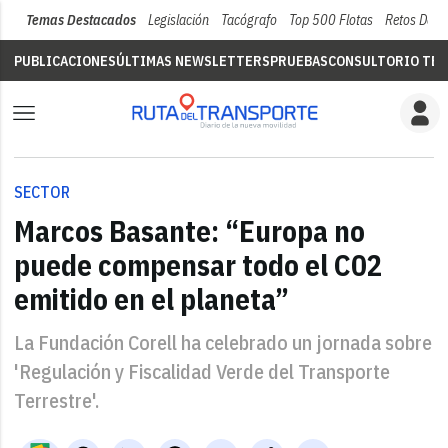
Temas Destacados
Legislación
Tacógrafo
Top 500 Flotas
Retos Del 
PUBLICACIONES
ÚLTIMAS NEWSLETTERS
PRUEBAS
CONSULTORIO TÉC
SECTOR
Marcos Basante: “Europa no
puede compensar todo el C02
emitido en el planeta”
La Fundación Corell ha celebrado un jornada sobre
'Regulación y Fiscalidad Verde del Transporte
Terrestre'.