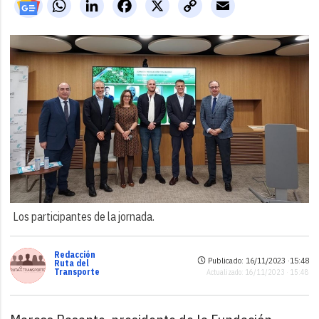
WhatsApp
LinkedIn
Facebook
X
Copy
Email
Link
Los participantes de la jornada.
Redacción
Publicado: 16/11/2023 ·
15:48
Ruta del
Transporte
Actualizado: 16/11/2023 · 15:48