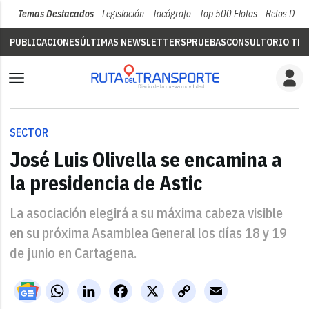
Temas Destacados
Legislación
Tacógrafo
Top 500 Flotas
Retos Del 
PUBLICACIONES
ÚLTIMAS NEWSLETTERS
PRUEBAS
CONSULTORIO TÉC
SECTOR
José Luis Olivella se encamina a
la presidencia de Astic
La asociación elegirá a su máxima cabeza visible
en su próxima Asamblea General los días 18 y 19
de junio en Cartagena.
WhatsApp
LinkedIn
Facebook
X
Copy
Email
Link