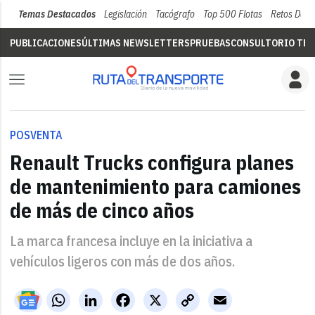
Temas Destacados
Legislación
Tacógrafo
Top 500 Flotas
Retos Del 
PUBLICACIONES
ÚLTIMAS NEWSLETTERS
PRUEBAS
CONSULTORIO TÉC
POSVENTA
Renault Trucks configura planes
de mantenimiento para camiones
de más de cinco años
La marca francesa incluye en la iniciativa a
vehículos ligeros con más de dos años.
WhatsApp
LinkedIn
Facebook
X
Copy
Email
Link