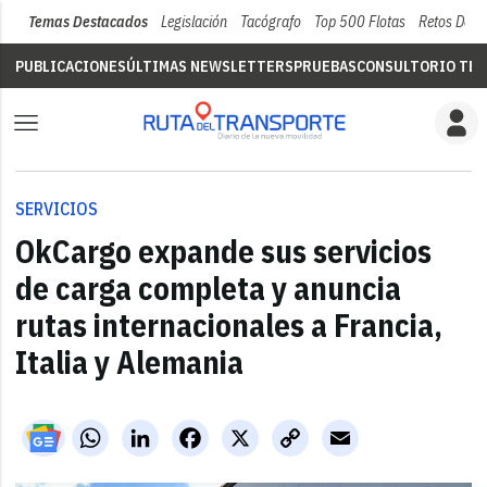
Temas Destacados
Legislación
Tacógrafo
Top 500 Flotas
Retos Del 
PUBLICACIONES
ÚLTIMAS NEWSLETTERS
PRUEBAS
CONSULTORIO TÉC
SERVICIOS
OkCargo expande sus servicios
de carga completa y anuncia
rutas internacionales a Francia,
Italia y Alemania
WhatsApp
LinkedIn
Facebook
X
Copy
Email
Link