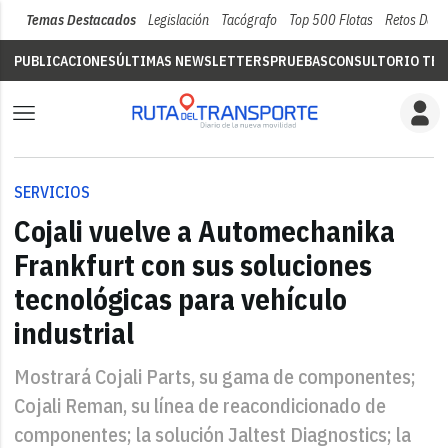
Temas Destacados
Legislación
Tacógrafo
Top 500 Flotas
Retos Del 
PUBLICACIONES
ÚLTIMAS NEWSLETTERS
PRUEBAS
CONSULTORIO TÉC
SERVICIOS
Cojali vuelve a Automechanika
Frankfurt con sus soluciones
tecnológicas para vehículo
industrial
Mostrará Cojali Parts, su gama de componentes;
Cojali Reman, su línea de reacondicionado de
componentes; la solución Jaltest Diagnostics; la