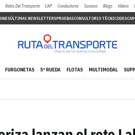
Retos Del Transporte
CAP
Conductores
Sucesos
Blogs
Vídeos
IONES
ÚLTIMAS NEWSLETTERS
PRUEBAS
CONSULTORIO TÉCNICO
DESCAR
FURGONETAS
5º RUEDA
FLOTAS
MULTIMODAL
SUPP
riza lanzan el reto La