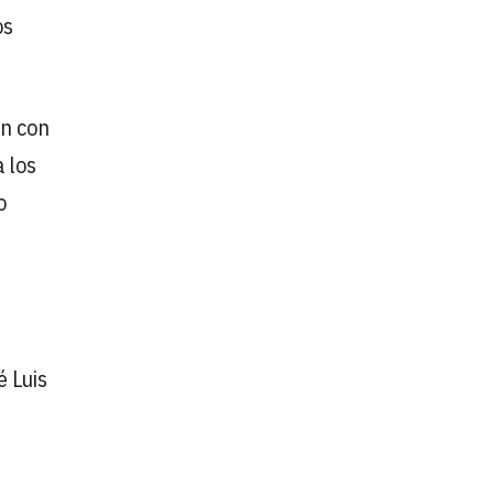
os
ón con
 los
o
é Luis