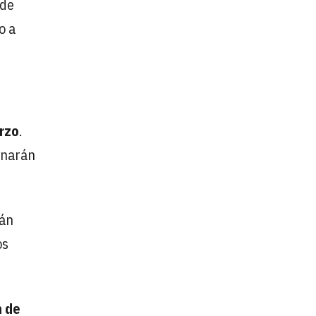
 de
o a
rzo
.
ionarán
rán
os
n de