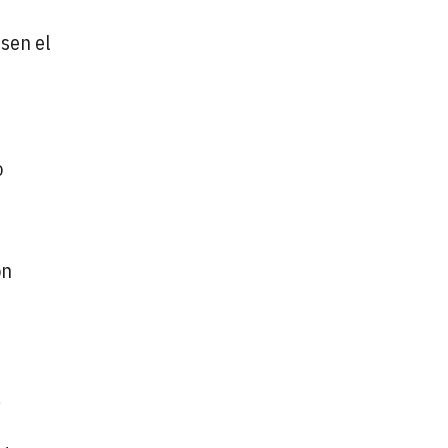
lsen el
o
ón
.