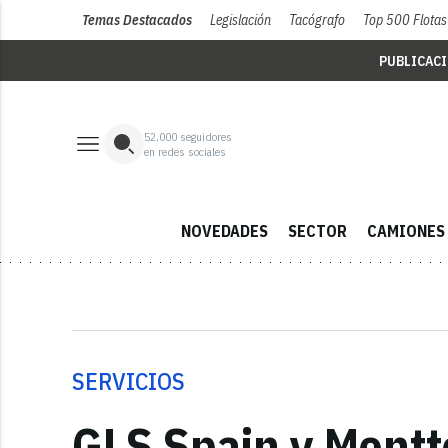
Temas Destacados
Legislación
Tacógrafo
Top 500 Flotas
PUBLICAC
52,000
seguidores
en redes sociales
NOVEDADES
SECTOR
CAMIONES
SERVICIOS
GLS Spain y Mentto