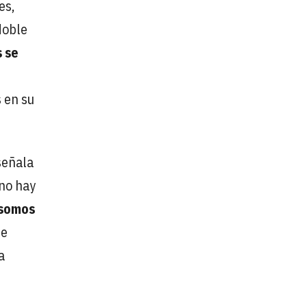
es,
doble
s se
 en su
señala
 no hay
somos
ue
a