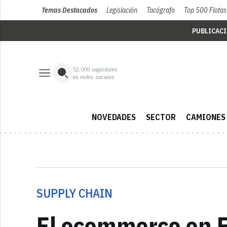
Temas Destacados
Legislación
Tacógrafo
Top 500 Flotas
PUBLICAC
52,000
seguidores
en redes sociales
NOVEDADES
SECTOR
CAMIONES
SUPPLY CHAIN
El ecommerce en E