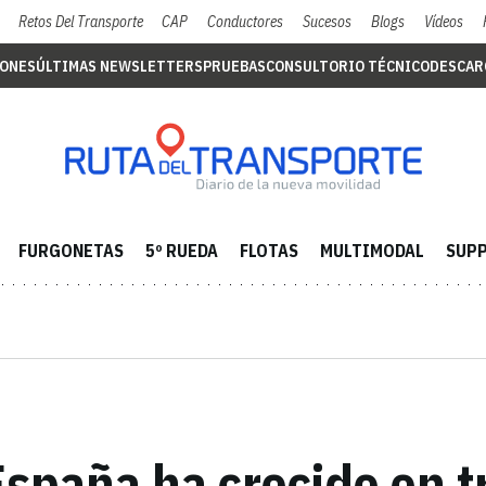
Retos Del Transporte
CAP
Conductores
Sucesos
Blogs
Vídeos
IONES
ÚLTIMAS NEWSLETTERS
PRUEBAS
CONSULTORIO TÉCNICO
DESCAR
FURGONETAS
5º RUEDA
FLOTAS
MULTIMODAL
SUPP
spaña ha crecido en t