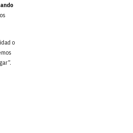
tando
nos
idad o
hemos
gar”.