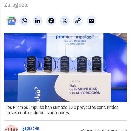
Zaragoza.
WhatsApp
LinkedIn
Facebook
X
Copy
Email
Link
Los Premios Impulso han sumado 120 proyectos concurridos
en sus cuatro ediciones anteriores.
Redacción
Publicado: 09/07/2025 ·
17:42