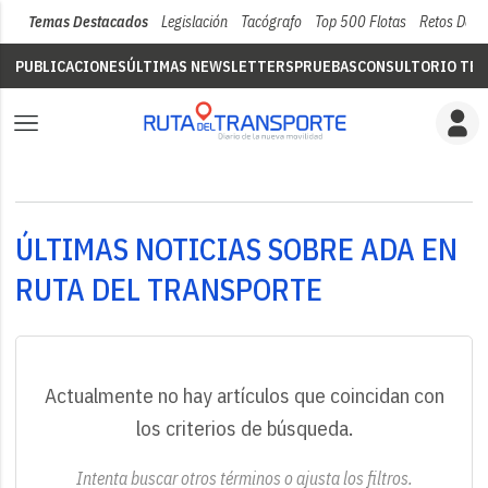
Temas Destacados
Legislación
Tacógrafo
Top 500 Flotas
Retos Del 
PUBLICACIONES
ÚLTIMAS NEWSLETTERS
PRUEBAS
CONSULTORIO TÉC
ÚLTIMAS NOTICIAS SOBRE ADA EN
RUTA DEL TRANSPORTE
Actualmente no hay artículos que coincidan con
los criterios de búsqueda.
Intenta buscar otros términos o ajusta los filtros.