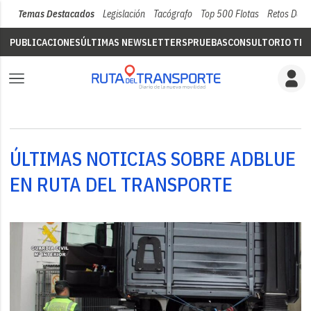
Temas Destacados
Legislación
Tacógrafo
Top 500 Flotas
Retos Del 
PUBLICACIONES
ÚLTIMAS NEWSLETTERS
PRUEBAS
CONSULTORIO TÉC
ÚLTIMAS NOTICIAS SOBRE ADBLUE
EN RUTA DEL TRANSPORTE