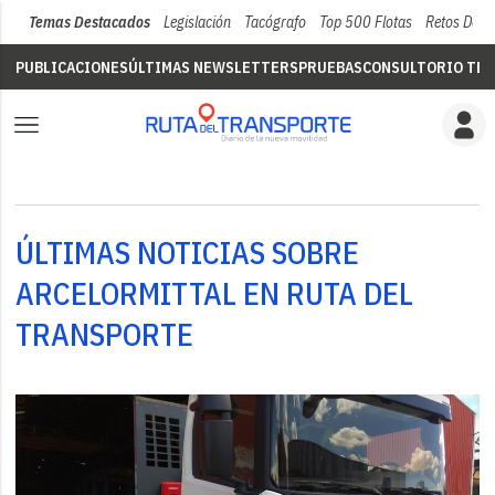
Temas Destacados
Legislación
Tacógrafo
Top 500 Flotas
Retos Del 
PUBLICACIONES
ÚLTIMAS NEWSLETTERS
PRUEBAS
CONSULTORIO TÉC
ÚLTIMAS NOTICIAS SOBRE
ARCELORMITTAL EN RUTA DEL
TRANSPORTE