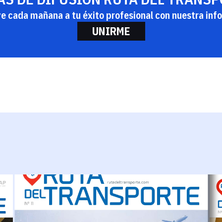
ye cada mañana a tu éxito profesional con nuestra info
UNIRME