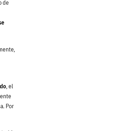
o de
se
mente,
odo
, el
mente
a. Por