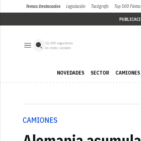
Temas Destacados
Legislación
Tacógrafo
Top 500 Flotas
PUBLICAC
52,000
seguidores
en redes sociales
NOVEDADES
SECTOR
CAMIONES
CAMIONES
Alemania acumula