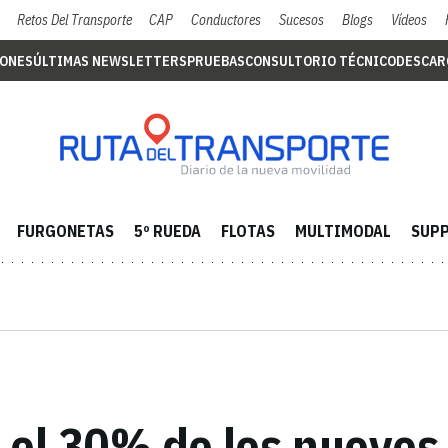
Retos Del Transporte
CAP
Conductores
Sucesos
Blogs
Vídeos
IONES
ÚLTIMAS NEWSLETTERS
PRUEBAS
CONSULTORIO TÉCNICO
DESCAR
FURGONETAS
5º RUEDA
FLOTAS
MULTIMODAL
SUPP
 el 30% de los nuevos