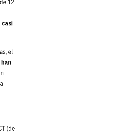
 de 12
s
casi
as, el
- han
an
ta
CT (de