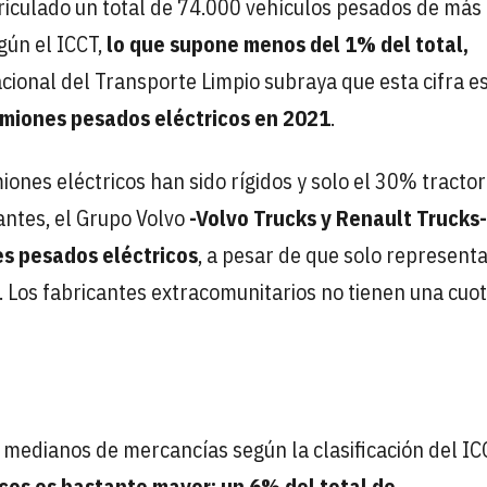
riculado un total de 74.000 vehículos pesados de más
egún el ICCT,
lo que supone menos del 1% del total,
acional del Transporte Limpio subraya que esta cifra e
camiones pesados eléctricos en 2021
.
ones eléctricos han sido rígidos y solo el 30% tractor
ntes, el Grupo Volvo
-Volvo Trucks y Renault Trucks
es pesados eléctricos
, a pesar de que solo represent
Los fabricantes extracomunitarios no tienen una cuo
 medianos de mercancías según la clasificación del IC
icos es bastante mayor: un 6% del total de