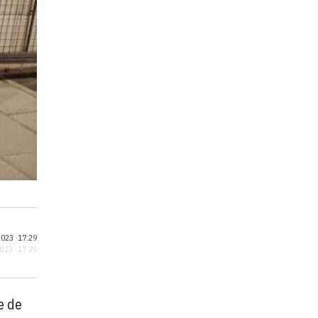
023 ·
17:29
2023 · 17:29
e de