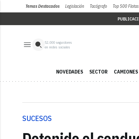
Temas Destacados
Legislación
Tacógrafo
Top 500 Flotas
PUBLICAC
52,000
seguidores
en redes sociales
NOVEDADES
SECTOR
CAMIONES
SUCESOS
Detenido el condu