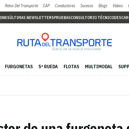
Retos Del Transporte
CAP
Conductores
Sucesos
Blogs
Vídeos
IONES
ÚLTIMAS NEWSLETTERS
PRUEBAS
CONSULTORIO TÉCNICO
DESCAR
FURGONETAS
5º RUEDA
FLOTAS
MULTIMODAL
SUPP
ctor de una furgoneta