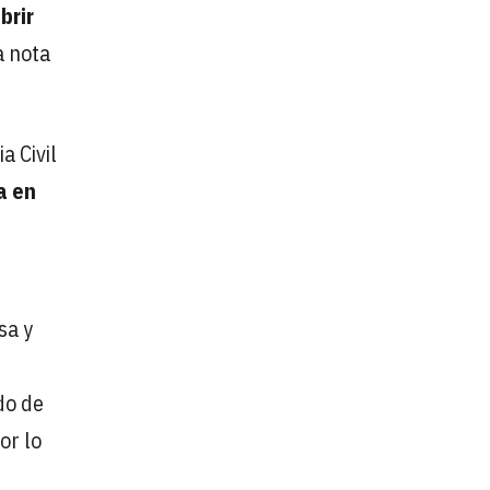
brir
a nota
a Civil
a en
sa y
do de
or lo