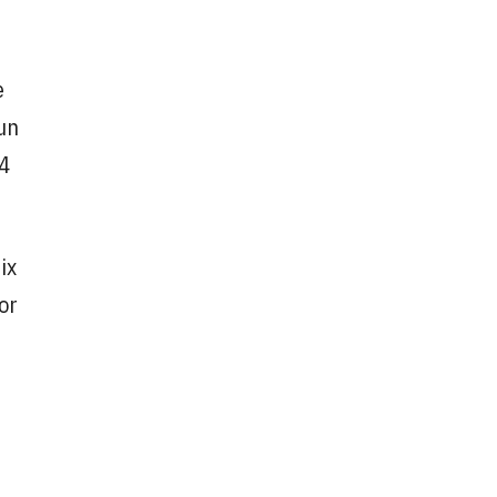
e
 un
34
ix
or