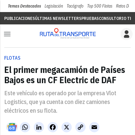
Temas Destacados
Legislación
Tacógrafo
Top 500 Flotas
Retos Del 
PUBLICACIONES
ÚLTIMAS NEWSLETTERS
PRUEBAS
CONSULTORIO TÉC
FLOTAS
El primer megacamión de Países
Bajos es un CF Electric de DAF
Este vehículo es operado por la empresa Vlot
Logistics, que ya cuenta con diez camiones
eléctricos en su flota.
WhatsApp
LinkedIn
Facebook
X
Copy
Email
Link