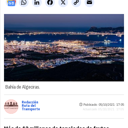
WhatsApp
LinkedIn
Facebook
X
Copy
Email
Link
Bahía de Algeciras.
Redacción
Publicado: 05/10/2021 ·
17:05
Ruta del
Transporte
Actualizado: 05/10/2021 · 17:05