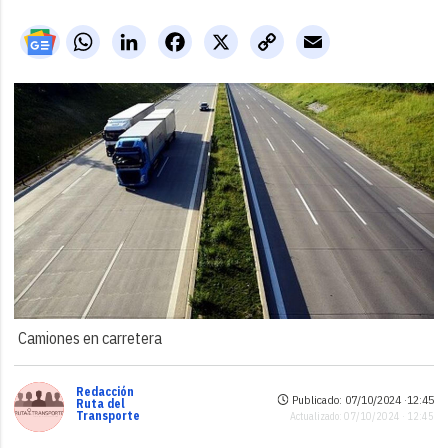
WhatsApp
LinkedIn
Facebook
X
Copy
Email
Link
Camiones en carretera
Redacción
Publicado: 07/10/2024 ·
12:45
Ruta del
Transporte
Actualizado: 07/10/2024 · 12:45